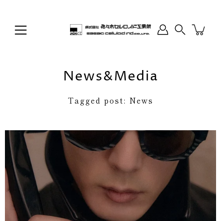
Skip
to
content
Search
News&Media
Tagged post: News