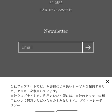
62-2535
FAX: 0778-62-2712
Newsletter
Search
当社ウェブサイトでは、お客様により良いサービスを提供するた
About
MIGAKI
Products
Recruit
News&Media
Contact
め、クッキーを利用しています。
Instagram
FAQ
Company Overview
当社ウェブサイトをご利用いただく際には、当社のクッキーの利
Privacy Policy - Social Media (SNS) Policy
用について同意いただいたものとみなします。
プライバシーポ
リシー
Notation based on the Act on Specified Commercial
Transactions